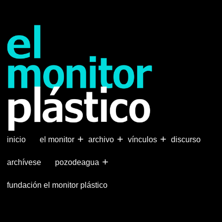
Pasar
al
contenido
principal
+
+
+
inicio
el monitor
archivo
vínculos
discurso
+
archívese
pozodeagua
fundación el monitor plástico