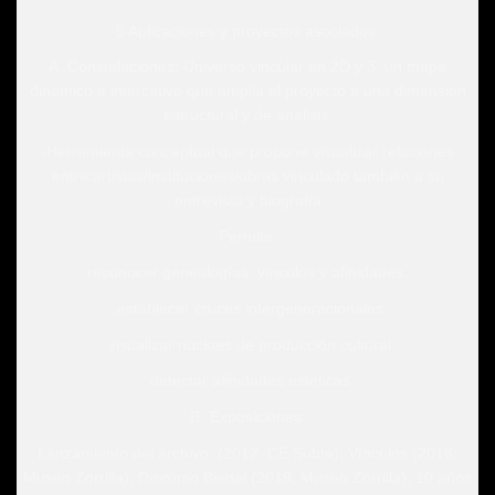
5 Aplicaciones y proyectos asociados:
A. Constelaciones: Universo vincular en 2D y 3, un mapa
dinámico e intercativo que amplia el proyecto a una dimensión
estructural y de análisis.
-Herramienta conceptual que propone visualizar relaciones
entre:artistas/instituciones/obras vinculado también a su
entrevista y biografía
Permite:
.reconocer genealogías, vínculos y afinidades.
.establecer cruces intergeneracionales
.visualizar núcloes de producción cultural
.detectar afinidades estéticas
B- Exposiciones:
Lanzamiento del archivo (2012, CE Subte); Vínculos (2016,
Museo Zorrilla), Discurso Bienal (2019, Museo Zorrilla), 10 años