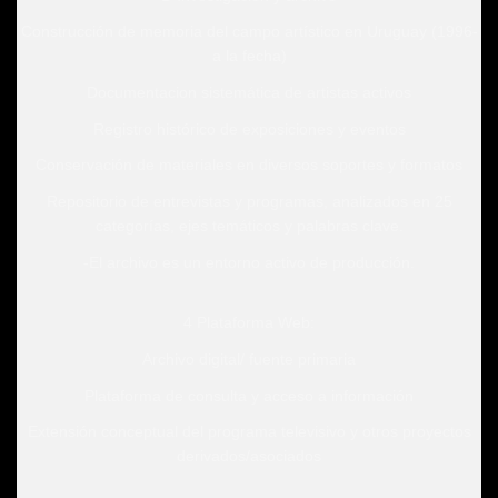
Construcción de memoria del campo artístico en Uruguay (1996-
a la fecha)
Documentacion sistemática de artistas activos
Registro histórico de exposiciones y eventos
Conservación de materiales en diversos soportes y formatos
Repositorio de entrevistas y programas, analizados en 25
categorías, ejes temáticos y palabras clave.
-El archivo es un entorno activo de producción.
4 Plataforma Web:
Archivo digital/ fuente primaria
Plataforma de consulta y acceso a información
Extensión conceptual del programa televisivo y otros proyectos
derivados/asociados