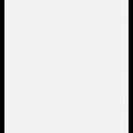
del archivo (CE Subte, 2022), dispositivos de amplificación y
posibilidades del material generado, atesorado, estímulo para
otras producciones e investigaciones en el sector.
C- Seminarios: Archívese ( en su sexta edición 2026) y Entre el
arte y la palabra (tercera edición 2026). Instancias de reflexión,
puesta a punto e intercambio entre profesionales e interesados
en temas de archivo, arte y disciplinas cercanas.
En suma:
El Monitor Plástico a partir de la emisión semanal anual e
ininterrumpida desde 2006 de un programa televisivo ha
generado un archivo audiovisual especializado, y producido
proyectos derivados de sus contenidos, contribuyendo a difundir
y fortalecer la escena artística nacional, conectando artistas con
públicos, aportando a la construcción de la historia del arte en
Uruguay desde el registro de la voz y pensamiento de artistas en
sus lugares de trabajo.
El Monitor inserta el arte contemporáneo en medios masivos,
legitima prácticas emergentes y consolida un archivo audiovisual
de referencia, cumpliendo una función estratégica dentro del