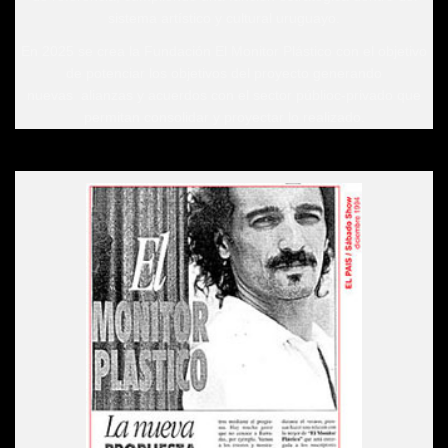
sistema artístico y cultural uruguayo.
En 2025 se crea la Fundación El Monitor Plástico con el objetivo
de potenciar los objetivos del proyecto generando
nuevas alianzas y acuerdos con el sector públioc-privado que
permitan consolidar y proyectar lo realizado.