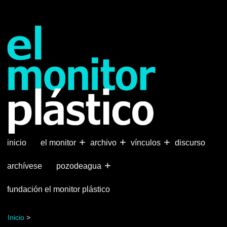
Pasar
al
contenido
principal
+
+
+
inicio
el monitor
archivo
vínculos
discurso
+
archívese
pozodeagua
fundación el monitor plástico
Inicio
>