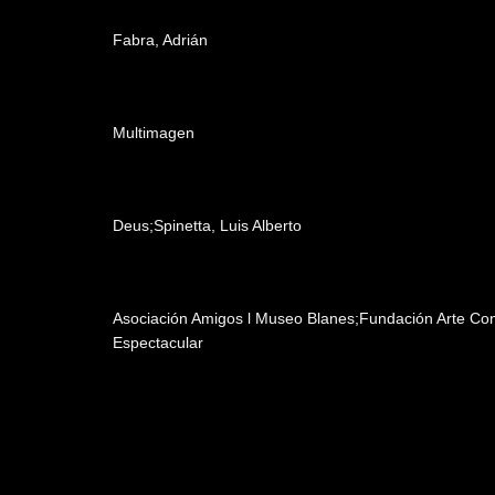
Edición
Fabra, Adrián
Post producción
Multimagen
Música
Deus;Spinetta, Luis Alberto
Patrocinadores y auspiciantes
Asociación Amigos l Museo Blanes;Fundación Arte C
Espectacular