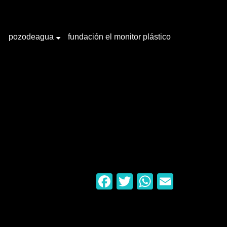
pozodeagua
fundación el monitor plástico
+
Facebook
Twitter
WhatsAp
Email