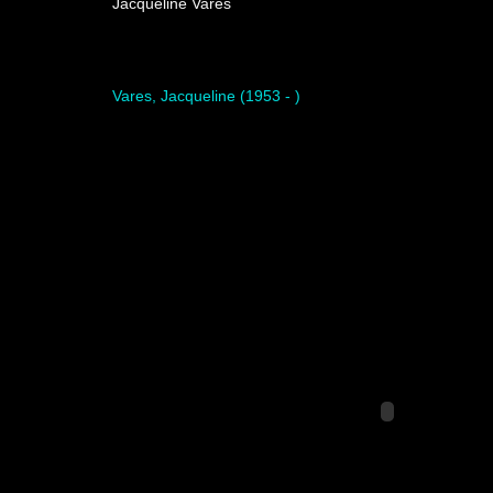
Jacqueline Vares
Artista del programa
Vares, Jacqueline (1953 - )
Video