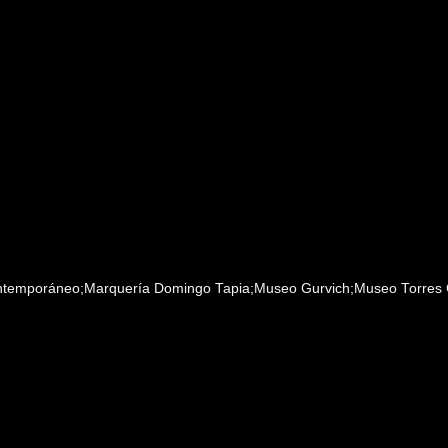
ontemporáneo;Marquería Domingo Tapia;Museo Gurvich;Museo Torres G
Buscar
en