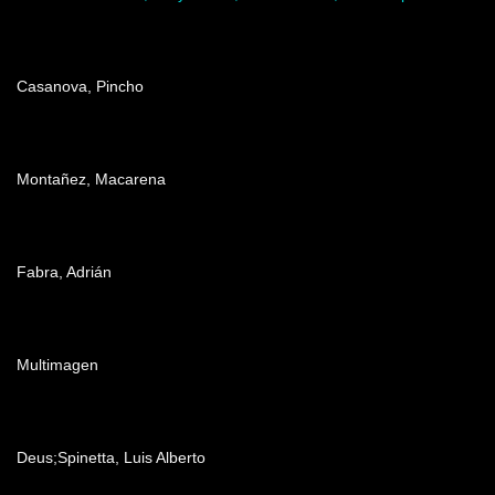
Dirección
Casanova, Pincho
Producción
Montañez, Macarena
Edición
Fabra, Adrián
Post producción
Multimagen
Música
Deus;Spinetta, Luis Alberto