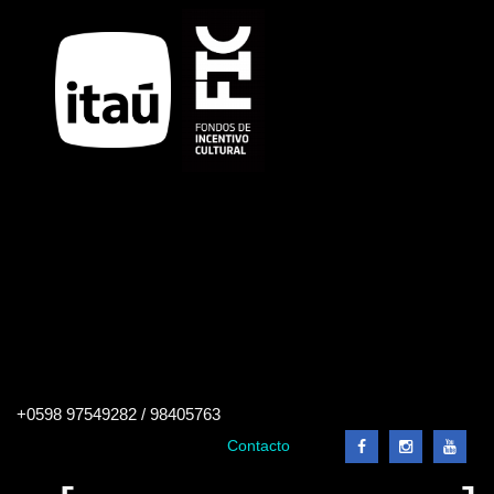
Buscar
+0598 97549282 / 98405763
en
el
Contacto
sitio