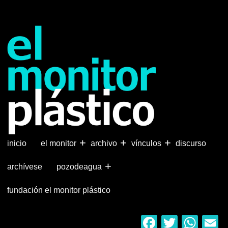
Pasar
al
contenido
principal
+
+
+
inicio
el monitor
archivo
vínculos
discurso
+
archívese
pozodeagua
fundación el monitor plástico
Faceboo
Twitter
Wha
E