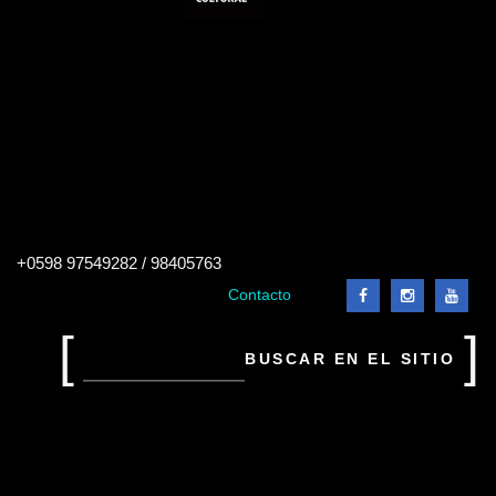
Buscar
+0598 97549282 / 98405763
en
el
Contacto
sitio
Buscar
en
el
sitio