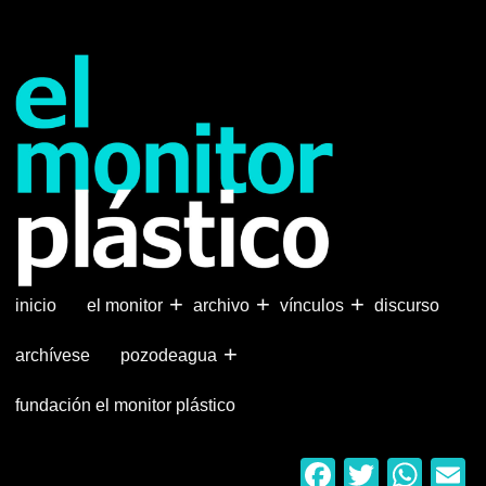
Pasar
al
contenido
principal
+
+
+
inicio
el monitor
archivo
vínculos
discurso
+
archívese
pozodeagua
fundación el monitor plástico
Faceboo
Twitter
Wha
E