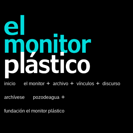
Pasar
al
contenido
principal
+
+
+
inicio
el monitor
archivo
vínculos
discurso
+
archívese
pozodeagua
fundación el monitor plástico