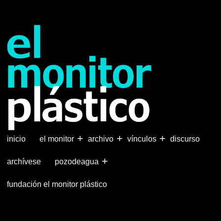
Pasar
al
contenido
principal
+
+
+
inicio
el monitor
archivo
vínculos
discurso
+
archívese
pozodeagua
fundación el monitor plástico