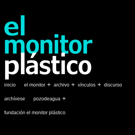
Pasar
al
contenido
principal
+
+
+
inicio
el monitor
archivo
vínculos
discurso
+
archívese
pozodeagua
fundación el monitor plástico