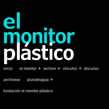
Pasar
al
contenido
principal
+
+
+
inicio
el monitor
archivo
vínculos
discurso
+
archívese
pozodeagua
fundación el monitor plástico