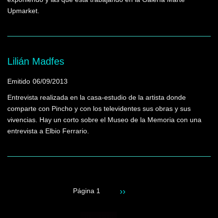
Upmarket.
Lilián Madfes
Emitido
06/09/2013
Entrevista realizada en la casa-estudio de la artista donde
comparte con Pincho y con los televidentes sus obras y sus
vivencias. Hay un corto sobre el Museo de la Memoria con una
entrevista a Elbio Ferrario.
Siguiente
››
Página 1
Paginación
página