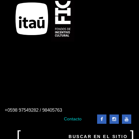
Buscar
+0598 97549282 / 98405763
en
el
Contacto
sitio
Buscar