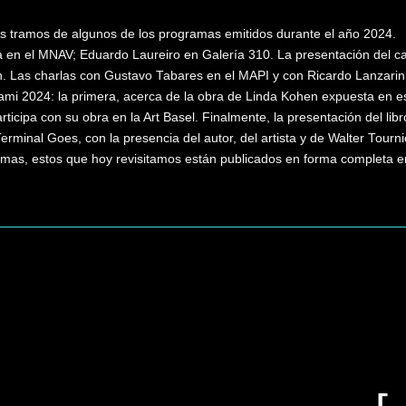
s tramos de algunos de los programas emitidos durante el año 2024.
 en el MNAV; Eduardo Laureiro en Galería 310. La presentación del ca
. Las charlas con Gustavo Tabares en el MAPI y con Ricardo Lanzarin
ami 2024: la primera, acerca de la obra de Linda Kohen expuesta en es
ticipa con su obra en la Art Basel. Finalmente, la presentación del libr
Terminal Goes, con la presencia del autor, del artista y de Walter Tourni
amas, estos que hoy revisitamos están publicados en forma completa en
Buscar
en
el
sitio
B