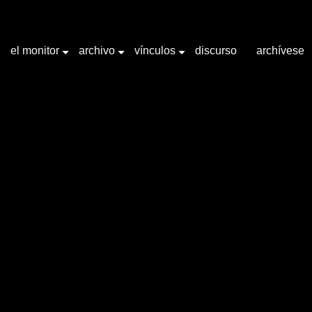
el monitor
archivo
vínculos
discurso
archívese
+
+
+
labra clave "Mariano Arana"