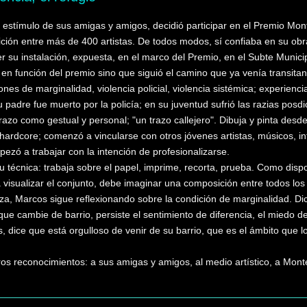
stímulo de sus amigas y amigos, decidió participar en el Premio Mon
ción entre más de 400 artistas. De todos modos, sí confiaba en su obra;
r su instalación, expuesta, en el marco del Premio, en el Subte Municip
en función del premio sino que siguió el camino que ya venía transita
iones de marginalidad, violencia policial, violencia sistémica; experien
 padre fue muerto por la policía; en su juventud sufrió las razias posdi
azo como gestual y personal; "un trazo callejero". Dibuja y pinta desde
hardcore; comenzó a vincularse con otros jóvenes artistas, músicos, inte
zó a trabajar con la intención de profesionalizarse.
u técnica: trabaja sobre el papel, imprime, recorta, prueba. Como dis
a visualizar el conjunto, debe imaginar una composición entre todos lo
aza, Marcos sigue reflexionando sobre la condición de marginalidad. Dice
e cambie de barrio, persiste el sentimiento de diferencia, el miedo de
, dice que está orgulloso de venir de su barrio, que es el ámbito que l
ros reconocimientos: a sus amigas y amigos, al medio artístico, a Mont