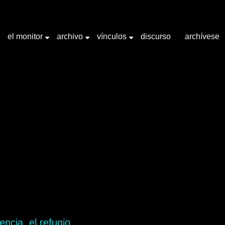
el monitor
archivo
vínculos
discurso
archívese
+
+
+
abra clave "razias"
encia, el refugio