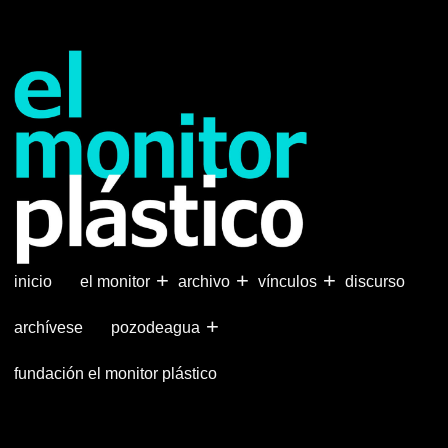
Pasar
al
contenido
principal
+
+
+
inicio
el monitor
archivo
vínculos
discurso
+
archívese
pozodeagua
fundación el monitor plástico