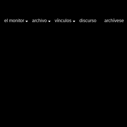
el monitor
archivo
vínculos
discurso
archívese
+
+
+
abra clave "Instalación"