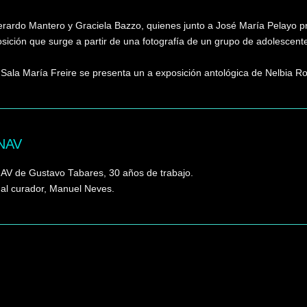
Gerardo Mantero y Graciela Bazzo, quienes junto a José María Pelayo p
xposición que surge a partir de una fotografía de un grupo de adolescent
Sala María Freire se presenta un a exposición antológica de Nelbia 
MNAV
NAV de Gustavo Tabares, 30 años de trabajo.
y al curador, Manuel Neves.
Buscar