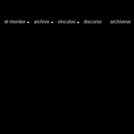
el monitor
archivo
vínculos
discurso
archívese
+
+
+
abra clave "ironía"