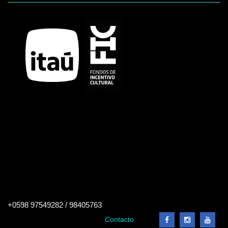
Buscar
+0598 97549282 / 98405763
en
el
Contacto