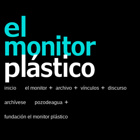
Pasar
al
contenido
principal
+
+
+
inicio
el monitor
archivo
vínculos
discurso
+
archívese
pozodeagua
fundación el monitor plástico