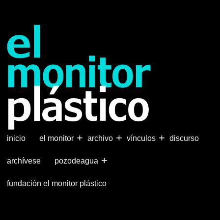
Pasar
al
contenido
principal
+
+
+
inicio
el monitor
archivo
vínculos
discurso
+
archívese
pozodeagua
fundación el monitor plástico