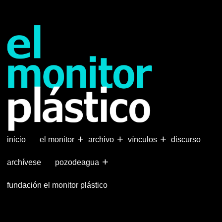
Pasar
al
contenido
principal
+
+
+
inicio
el monitor
archivo
vínculos
discurso
+
archívese
pozodeagua
fundación el monitor plástico