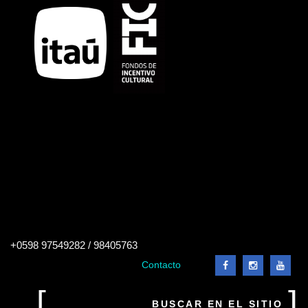
Buscar
+0598 97549282 / 98405763
en
el
Contacto
sitio
Buscar