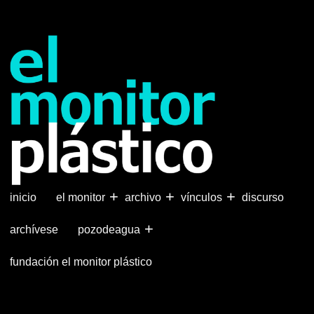
Pasar
al
contenido
principal
+
+
+
inicio
el monitor
archivo
vínculos
discurso
+
archívese
pozodeagua
fundación el monitor plástico