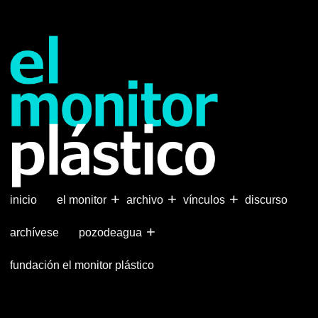
Pasar
al
contenido
principal
+
+
+
inicio
el monitor
archivo
vínculos
discurso
+
archívese
pozodeagua
fundación el monitor plástico