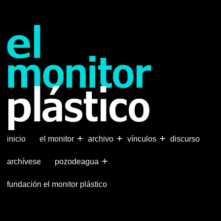
Pasar
al
contenido
principal
+
+
+
inicio
el monitor
archivo
vínculos
discurso
+
archívese
pozodeagua
fundación el monitor plástico