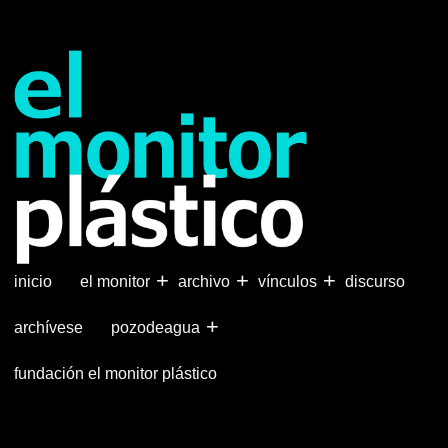
Pasar
al
contenido
principal
+
+
+
inicio
el monitor
archivo
vínculos
discurso
+
archívese
pozodeagua
fundación el monitor plástico