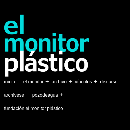
Pasar
al
contenido
principal
+
+
+
inicio
el monitor
archivo
vínculos
discurso
+
archívese
pozodeagua
fundación el monitor plástico