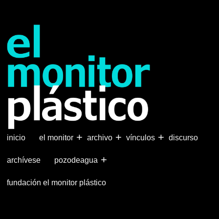
Pasar
al
contenido
principal
+
+
+
inicio
el monitor
archivo
vínculos
discurso
+
archívese
pozodeagua
fundación el monitor plástico