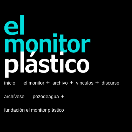
Pasar
al
contenido
principal
+
+
+
inicio
el monitor
archivo
vínculos
discurso
+
archívese
pozodeagua
fundación el monitor plástico