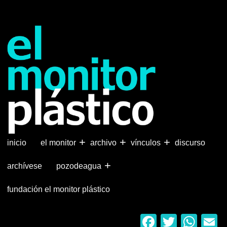
Pasar
al
contenido
principal
+
+
+
inicio
el monitor
archivo
vínculos
discurso
+
archívese
pozodeagua
fundación el monitor plástico
Faceboo
Twitter
Wha
E