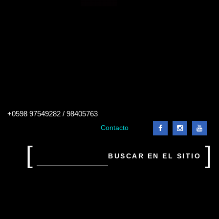
Buscar
+0598 97549282 / 98405763
en
el
Contacto
sitio
Buscar
en
el
sitio