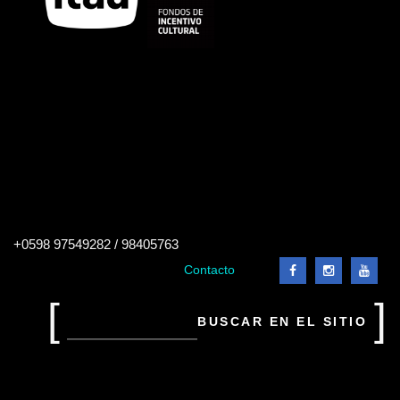
Buscar
+0598 97549282 / 98405763
en
el
Contacto
sitio
Buscar
en
el
sitio