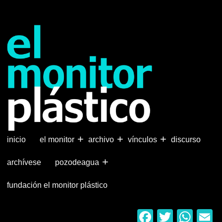
Pasar
al
contenido
principal
+
+
+
inicio
el monitor
archivo
vínculos
discurso
+
archívese
pozodeagua
fundación el monitor plástico
Faceboo
Twitter
Wha
E