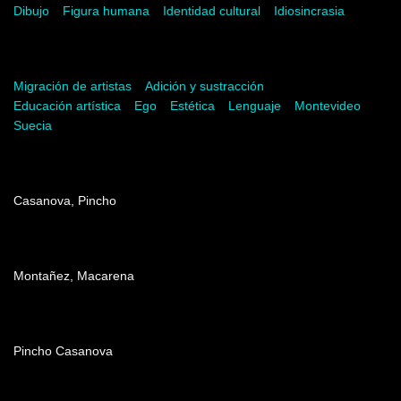
Dibujo
Figura humana
Identidad cultural
Idiosincrasia
Palabras del artista
Migración de artistas
Adición y sustracción
Educación artística
Ego
Estética
Lenguaje
Montevideo
Suecia
Dirección
Casanova, Pincho
Producción
Montañez, Macarena
Edición
Pincho Casanova
Música