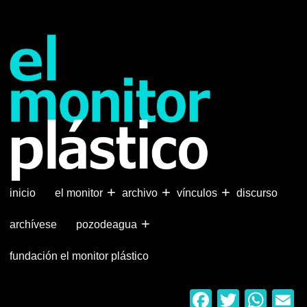
Pasar
al
contenido
principal
+
+
+
inicio
el monitor
archivo
vínculos
discurso
+
archívese
pozodeagua
fundación el monitor plástico
Faceboo
Twitter
Wha
E