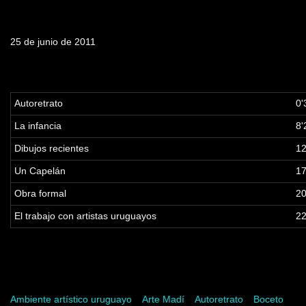
Fecha de emisión
25 de junio de 2011
Tabla de contenidos
Autoretrato
0
La infancia
8'
Dibujos recientes
12
Un Capelán
17
Obra formal
20
El trabajo con artistas uruguayos
22
Palabras clave
Ambiente artístico uruguayo
Arte Madí
Autoretrato
Boceto