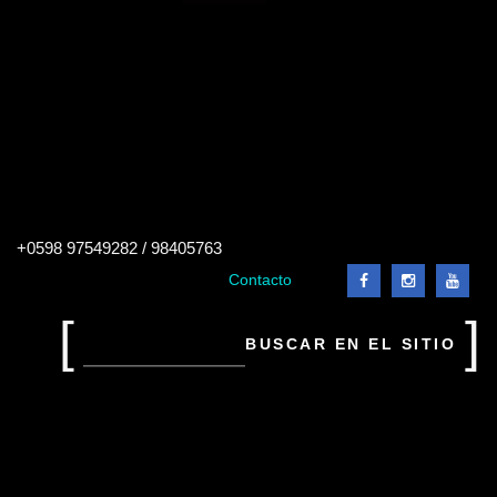
Buscar
+0598 97549282 / 98405763
en
el
Contacto
sitio
Buscar
en
el
sitio