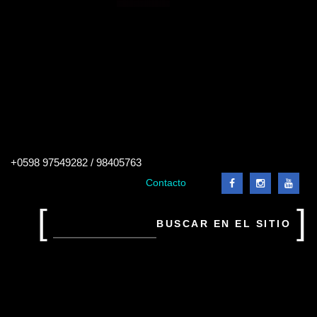
Buscar
+0598 97549282 / 98405763
en
el
Contacto
sitio
Buscar
en
el
sitio