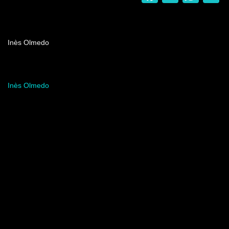
Nombre del programa
Inès Olmedo
Artista del programa
Inès Olmedo
Video