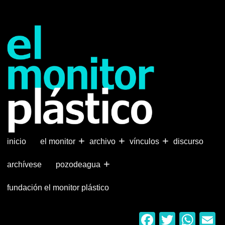
Pasar
al
contenido
principal
+
+
+
inicio
el monitor
archivo
vínculos
discurso
+
archívese
pozodeagua
fundación el monitor plástico
Faceboo
Twitter
Wha
E