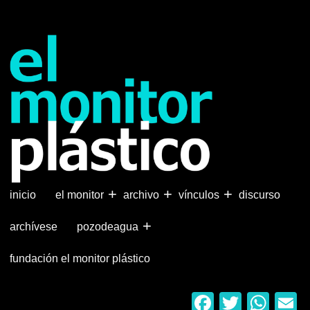
Pasar
al
contenido
principal
+
+
+
inicio
el monitor
archivo
vínculos
discurso
+
archívese
pozodeagua
fundación el monitor plástico
Faceboo
Twitter
Wha
E