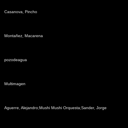
Dirección
Casanova, Pincho
Producción
Montañez, Macarena
Edición
pozodeagua
Post producción
Multimagen
Música
Aguerre, Alejandro;Mushi Mushi Orquesta;Sander, Jorge
Patrocinadores y auspiciantes