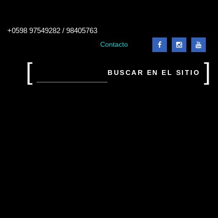
Buscar
+0598 97549282 / 98405763
en
el
Contacto
sitio
Buscar
en
el
sitio