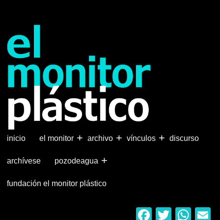
Pasar
al
contenido
principal
+
+
+
inicio
el monitor
archivo
vínculos
discurso
+
archívese
pozodeagua
fundación el monitor plástico
Faceboo
Twitter
Wha
E