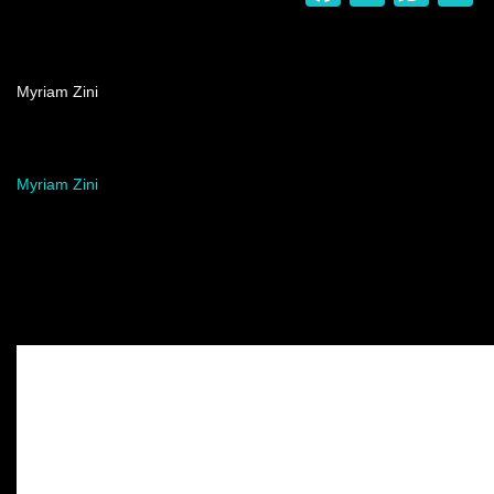
Nombre del programa
Myriam Zini
Artista del programa
Myriam Zini
Video