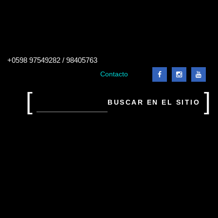
Buscar
+0598 97549282 / 98405763
en
el
Contacto
sitio
Buscar
en
el
sitio