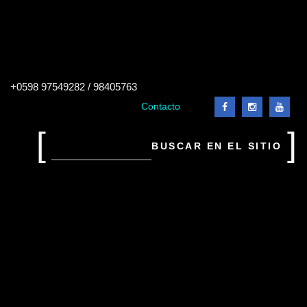
Buscar
+0598 97549282 / 98405763
en
el
Contacto
sitio
Buscar
en
el
sitio