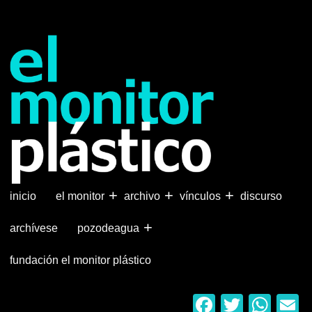
Pasar
al
contenido
principal
+
+
+
inicio
el monitor
archivo
vínculos
discurso
+
archívese
pozodeagua
fundación el monitor plástico
Faceboo
Twitter
Wha
E