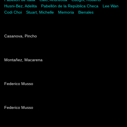
Husni-Bez, Adelita
Pabellón de la República Checa
Lee Wan
Codi Choi
Stuart, Michelle
Memoria
Bienales
Dirección
Casanova, Pincho
Producción
Montañez, Macarena
Edición
Federico Musso
Música
Federico Musso
Agradecimientos