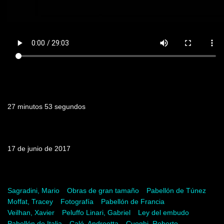
Duración
27 minutos 53 segundos
Fecha de emisión
17 de junio de 2017
Palabras clave
Sagradini, Mario
Obras de gran tamaño
Pabellón de Túnez
Moffat, Tracey
Fotografía
Pabellón de Francia
Veilhan, Xavier
Peluffo Linari, Gabriel
Ley del embudo
Pabellón de Italia
Caló, Andreotta
Cuoghi, Roberto