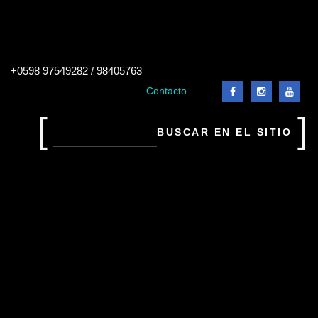
Buscar
+0598 97549282 / 98405763
en
el
Contacto
sitio
Buscar
en
el
sitio