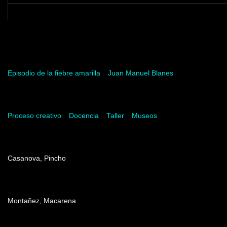
Palabras clave
Episodio de la fiebre amarilla
Juan Manuel Blanes
Palabras del artista
Proceso creativo
Docencia
Taller
Museos
Dirección
Casanova, Pincho
Producción
Montañez, Macarena