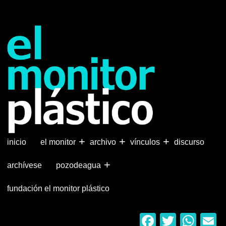
Pasar
al
contenido
principal
+
+
+
inicio
el monitor
archivo
vínculos
discurso
+
archívese
pozodeagua
fundación el monitor plástico
Faceboo
Twitter
Wha
E