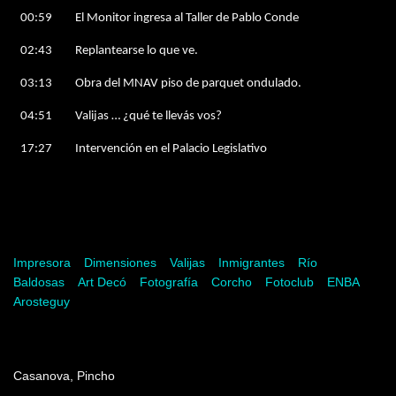
00:59
El Monitor ingresa al Taller de Pablo Conde
02:43
Replantearse lo que ve.
03:13
Obra del MNAV piso de parquet ondulado.
04:51
Valijas … ¿qué te llevás vos?
17:27
Intervención en el Palacio Legislativo
Palabras clave
Impresora
Dimensiones
Valijas
Inmigrantes
Río
Baldosas
Art Decó
Fotografía
Corcho
Fotoclub
ENBA
Arosteguy
Dirección
Casanova, Pincho