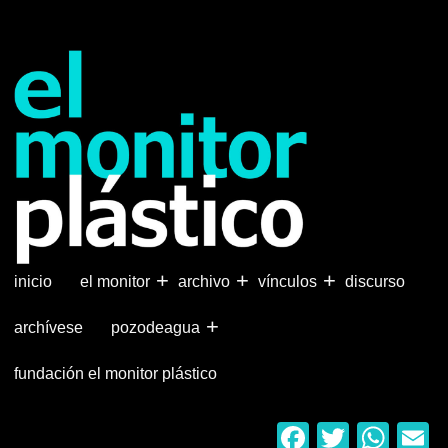
Pasar
al
contenido
principal
+
+
+
inicio
el monitor
archivo
vínculos
discurso
+
archívese
pozodeagua
fundación el monitor plástico
Faceboo
Twitter
Wha
E