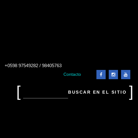
Buscar
+0598 97549282 / 98405763
en
el
Contacto
sitio
Buscar
en
el
sitio