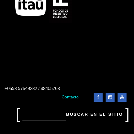
Buscar
+0598 97549282 / 98405763
en
el
Contacto
sitio
Buscar
en
el
sitio