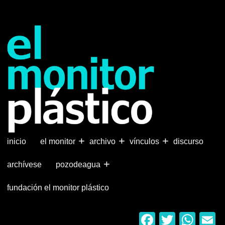
Pasar
al
contenido
principal
+
+
+
inicio
el monitor
archivo
vínculos
discurso
+
archívese
pozodeagua
fundación el monitor plástico
Faceboo
Twitter
Wha
E