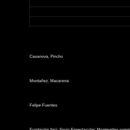
Dirección
Casanova, Pincho
Producción
Montañez, Macarena
Edición
Felipe Fuentes
Patrocinadores y auspiciantes
Fundación Itaú; Socio Espectacular; Montevideo.comm;