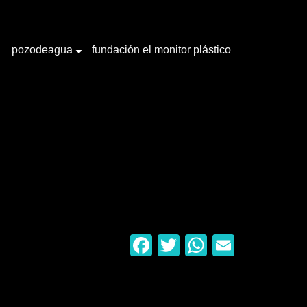
pozodeagua
fundación el monitor plástico
+
Facebook
Twitter
WhatsAp
Email