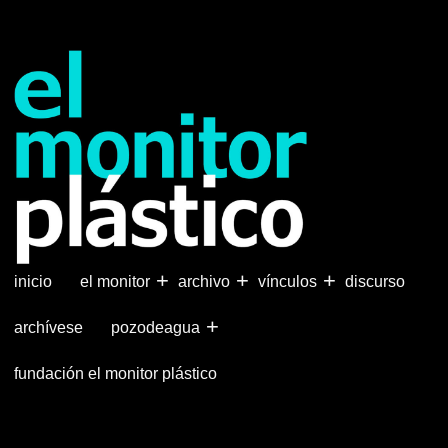
Pasar
al
contenido
principal
+
+
+
inicio
el monitor
archivo
vínculos
discurso
+
archívese
pozodeagua
fundación el monitor plástico