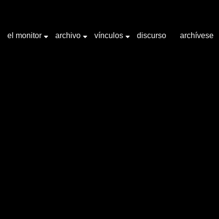
el monitor
archivo
vínculos
discurso
archívese
+
+
+
abra clave "Pintura"