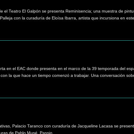
de el Teatro El Galpón se presenta Reminisencia; una muestra de pintur
alleja con la curaduría de Eloísa Ibarra, artista que incursiona en este
rta en el EAC donde presenta en el marco de la 39 temporada del espac
con la que hace un tiempo comenzó a trabajar. Una conversación sobre 
tivas, Palacio Taranco con curaduría de Jacqueline Lacasa se presentó
turas de Pablo Musé, Passio.