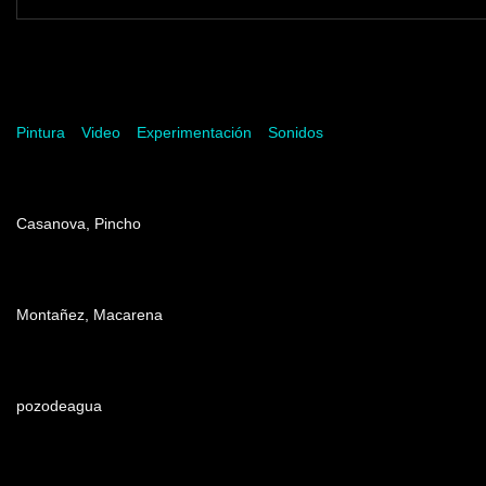
Palabras del artista
Pintura
Video
Experimentación
Sonidos
Dirección
Casanova, Pincho
Producción
Montañez, Macarena
Edición
pozodeagua
Patrocinadores y auspiciantes