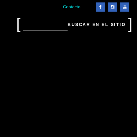
el
Contacto
sitio
Buscar
en
el
sitio