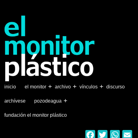
Pasar
al
contenido
principal
+
+
+
inicio
el monitor
archivo
vínculos
discurso
+
archívese
pozodeagua
fundación el monitor plástico
Faceboo
Twitter
Wha
E