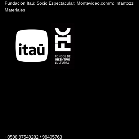
Fundación Itaú; Socio Espectacular; Montevideo.comm; Infantozzi
Materiales
Buscar
+0598 97549282 / 98405763
en