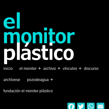
Pasar
al
contenido
principal
+
+
+
inicio
el monitor
archivo
vínculos
discurso
+
archívese
pozodeagua
fundación el monitor plástico
Faceboo
Twitter
Wha
E