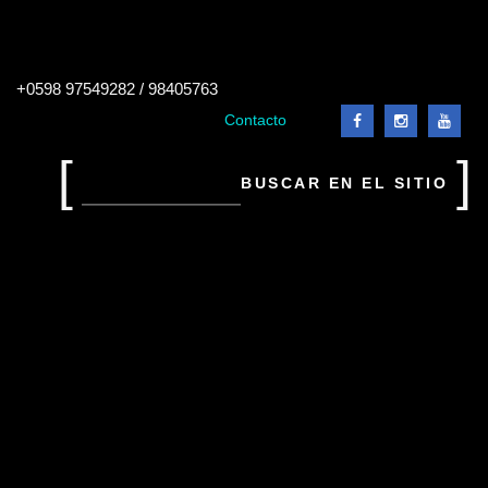
Buscar
+0598 97549282 / 98405763
en
el
Contacto
sitio
Buscar
en
el
sitio