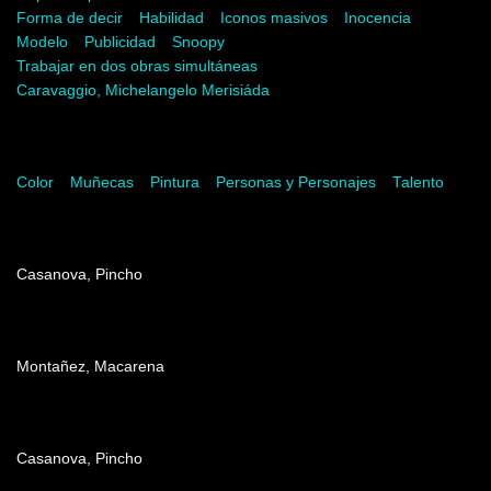
Forma de decir
Habilidad
Iconos masivos
Inocencia
Modelo
Publicidad
Snoopy
Trabajar en dos obras simultáneas
Caravaggio, Michelangelo Merisiáda
Palabras del artista
Color
Muñecas
Pintura
Personas y Personajes
Talento
Dirección
Casanova, Pincho
Producción
Montañez, Macarena
Edición
Casanova, Pincho