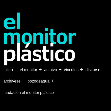
Pasar
al
contenido
principal
+
+
+
inicio
el monitor
archivo
vínculos
discurso
+
archívese
pozodeagua
fundación el monitor plástico