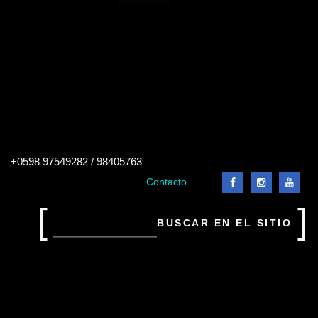
Buscar
+0598 97549282 / 98405763
en
el
Contacto
sitio
Buscar
en
el
sitio