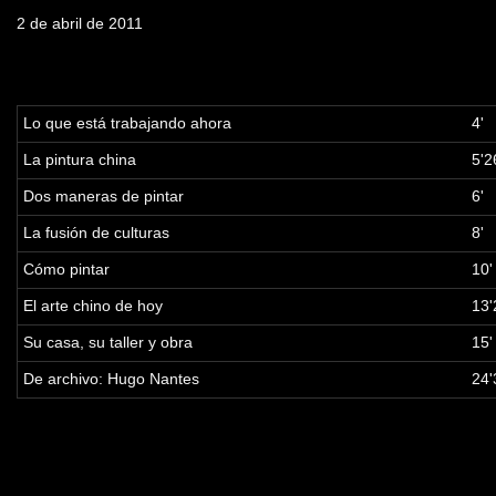
2 de abril de 2011
Tabla de contenidos
Lo que está trabajando ahora
4'
La pintura china
5'2
Dos maneras de pintar
6'
La fusión de culturas
8'
Cómo pintar
10'
El arte chino de hoy
13'
Su casa, su taller y obra
15'
De archivo: Hugo Nantes
24'
Palabras clave