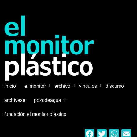
Pasar
al
contenido
principal
+
+
+
inicio
el monitor
archivo
vínculos
discurso
+
archívese
pozodeagua
fundación el monitor plástico
Faceboo
Twitter
Wha
E