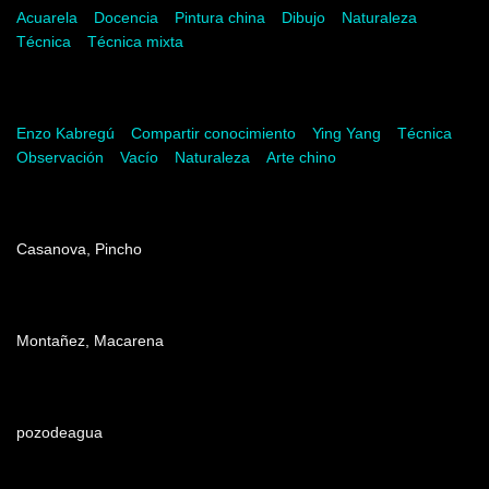
Acuarela
Docencia
Pintura china
Dibujo
Naturaleza
Técnica
Técnica mixta
Palabras del artista
Enzo Kabregú
Compartir conocimiento
Ying Yang
Técnica
Observación
Vacío
Naturaleza
Arte chino
Dirección
Casanova, Pincho
Producción
Montañez, Macarena
Edición
pozodeagua