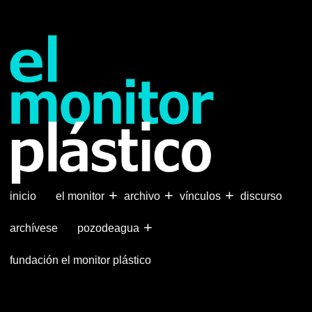
Pasar
al
contenido
principal
+
+
+
inicio
el monitor
archivo
vínculos
discurso
+
archívese
pozodeagua
fundación el monitor plástico