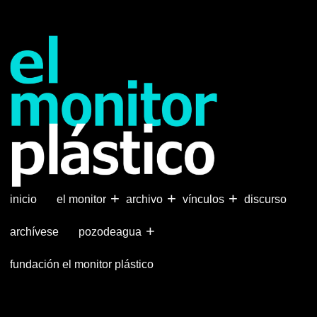
Pasar
al
contenido
principal
+
+
+
inicio
el monitor
archivo
vínculos
discurso
+
archívese
pozodeagua
fundación el monitor plástico