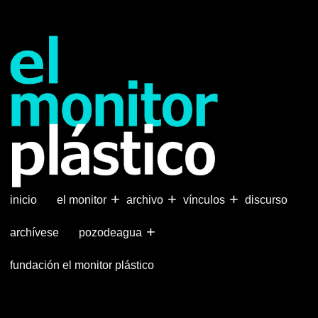
Pasar
al
contenido
principal
+
+
+
inicio
el monitor
archivo
vínculos
discurso
+
archívese
pozodeagua
fundación el monitor plástico