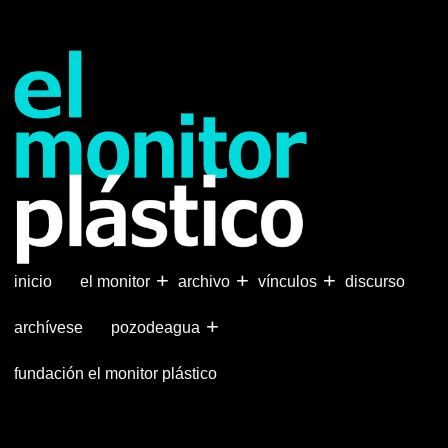
Pasar
al
contenido
principal
+
+
+
inicio
el monitor
archivo
vínculos
discurso
+
archívese
pozodeagua
fundación el monitor plástico