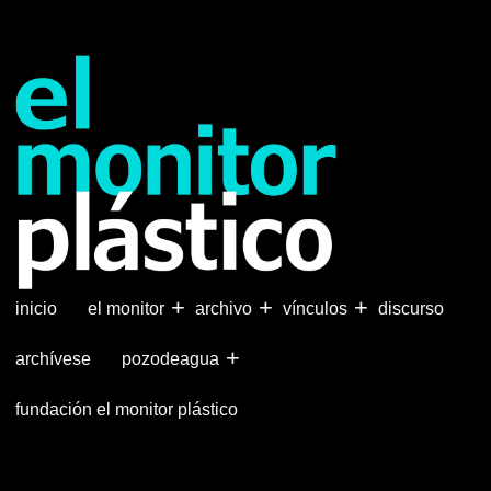
Pasar
al
contenido
principal
+
+
+
inicio
el monitor
archivo
vínculos
discurso
+
archívese
pozodeagua
fundación el monitor plástico