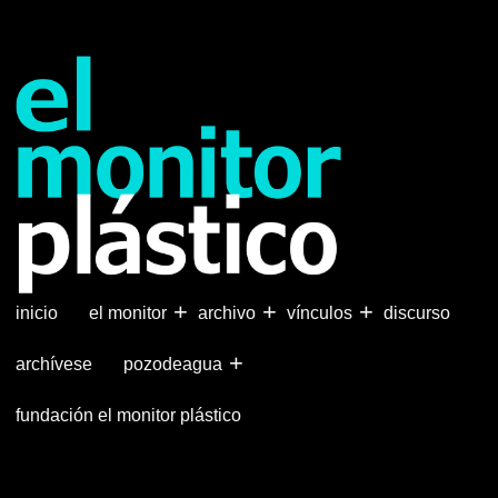
Pasar
al
contenido
principal
+
+
+
inicio
el monitor
archivo
vínculos
discurso
+
archívese
pozodeagua
fundación el monitor plástico