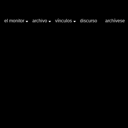
el monitor
archivo
vínculos
discurso
archívese
+
+
+
labra clave "animé"