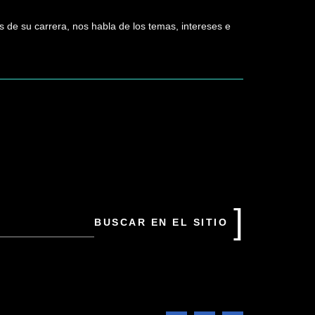
s de su carrera, nos habla de los temas, intereses e
uscar
n
tio