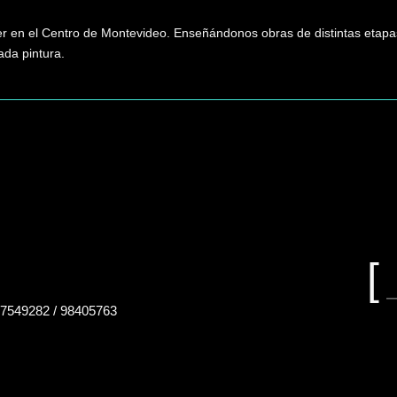
ler en el Centro de Montevideo. Enseñándonos obras de distintas etapa
ada pintura.
Buscar
en
el
sitio
B
e
7549282 / 98405763
el
si