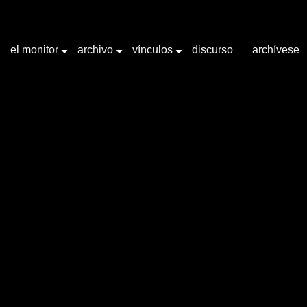
el monitor
archivo
vínculos
discurso
archívese
+
+
+
bra clave "Site specific"