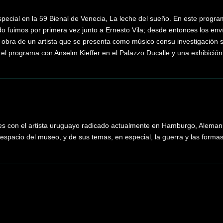
pecial en la 59 Bienal de Venecia, La leche del sueño. En este progra
 fuimos por primera vez junto a Ernesto Vila; desde entonces los en
obra de un artista que se presenta como músico consu investigación so
a el programa con Anselm Kieffer en el Palazzo Ducalle y una exhibición
es con el artista uruguayo radicado actualmente en Hamburgo, Alemania
espacio del museo, y de sus temas, en especial, la guerra y las formas 
Buscar